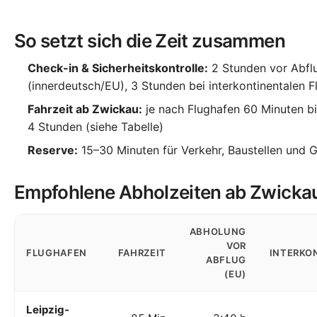
So setzt sich die Zeit zusammen
Faustformel:
Abholzeit = Abflugzeit − Check-in-Empfehlung 
Check-in & Sicherheitskontrolle:
2 Stunden vor Abfl
(innerdeutsch/EU), 3 Stunden bei interkontinentalen F
Fahrzeit ab Zwickau:
je nach Flughafen 60 Minuten b
4 Stunden (siehe Tabelle)
Reserve:
15–30 Minuten für Verkehr, Baustellen und 
Empfohlene Abholzeiten ab Zwicka
ABHOLUNG
VOR
FLUGHAFEN
FAHRZEIT
INTERKO
ABFLUG
(EU)
Leipzig-