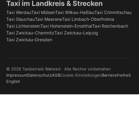
Taxi im Landkreis & Strecken
Taxi Werdau
Taxi Mülsen
Taxi Wilkau-Haßlau
Taxi Crimmitschau
Taxi Glauchau
Taxi Meerane
Taxi Limbach-Oberfrohna
Taxi Lichtenstein
Taxi Hohenstein-Ernstthal
Taxi Reichenbach
Taxi Zwickau–Chemnitz
Taxi Zwickau–Leipzig
Taxi Zwickau–Dresden
©
2026
Taxibetrieb Waheed · Alle Rechte vorbehalten
Impressum
Datenschutz
AGB
Cookie-Einstellungen
Barrierefreiheit
English