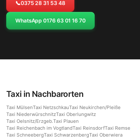
📞
0375 28 31 53 48
WhatsApp 0176 63 01 16 70
Taxi in Nachbarorten
Taxi Mülsen
Taxi Netzschkau
Taxi Neukirchen/Pleiße
Taxi Niederwürschnitz
Taxi Oberlungwitz
Taxi Oelsnitz/Erzgeb.
Taxi Plauen
Taxi Reichenbach im Vogtland
Taxi Reinsdorf
Taxi Remse
Taxi Schneeberg
Taxi Schwarzenberg
Taxi Oberwiera