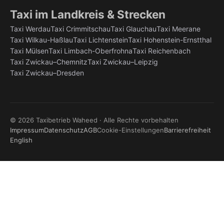
Taxi im Landkreis & Strecken
Taxi Werdau
Taxi Crimmitschau
Taxi Glauchau
Taxi Meerane
Taxi Wilkau-Haßlau
Taxi Lichtenstein
Taxi Hohenstein-Ernstthal
Taxi Mülsen
Taxi Limbach-Oberfrohna
Taxi Reichenbach
Taxi Zwickau–Chemnitz
Taxi Zwickau–Leipzig
Taxi Zwickau–Dresden
©
2026
Taxibetrieb Waheed · Alle Rechte vorbehalten
Impressum
Datenschutz
AGB
Cookie-Einstellungen
Barrierefreiheit
English