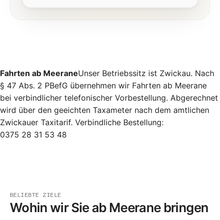
Fahrten ab Meerane
Unser Betriebssitz ist Zwickau. Nach
§ 47 Abs. 2 PBefG übernehmen wir Fahrten ab Meerane
bei verbindlicher telefonischer Vorbestellung. Abgerechnet
wird über den geeichten Taxameter nach dem amtlichen
Zwickauer Taxitarif. Verbindliche Bestellung:
0375 28 31 53 48
In
Meerane
und ins rund 20 km entfernte Zwickau fahren w
BELIEBTE ZIELE
Wohin wir Sie ab Meerane bringen