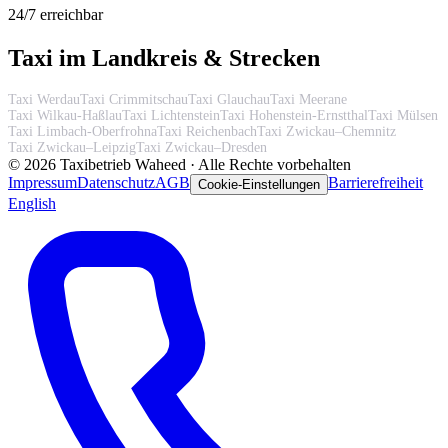
24/7 erreichbar
Taxi im Landkreis & Strecken
Taxi Werdau
Taxi Crimmitschau
Taxi Glauchau
Taxi Meerane
Taxi Wilkau-Haßlau
Taxi Lichtenstein
Taxi Hohenstein-Ernstthal
Taxi Mülsen
Taxi Limbach-Oberfrohna
Taxi Reichenbach
Taxi Zwickau–Chemnitz
Taxi Zwickau–Leipzig
Taxi Zwickau–Dresden
©
2026
Taxibetrieb Waheed · Alle Rechte vorbehalten
Impressum
Datenschutz
AGB
Barrierefreiheit
Cookie-Einstellungen
English