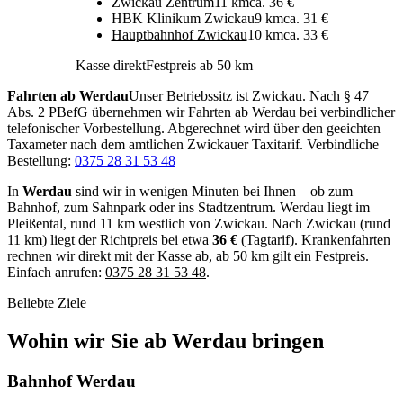
Zwickau Zentrum
11 km
ca. 36 €
HBK Klinikum Zwickau
9 km
ca. 31 €
Hauptbahnhof Zwickau
10 km
ca. 33 €
Kasse direkt
Festpreis ab 50 km
Fahrten ab Werdau
Unser Betriebssitz ist Zwickau. Nach § 47
Abs. 2 PBefG übernehmen wir Fahrten ab Werdau bei verbindlicher
telefonischer Vorbestellung. Abgerechnet wird über den geeichten
Taxameter nach dem amtlichen Zwickauer Taxitarif. Verbindliche
Bestellung:
0375 28 31 53 48
In
Werdau
sind wir in wenigen Minuten bei Ihnen – ob zum
Bahnhof, zum Sahnpark oder ins Stadtzentrum. Werdau liegt im
Pleißental, rund 11 km westlich von Zwickau. Nach Zwickau (rund
11 km) liegt der Richtpreis bei etwa
36 €
(Tagtarif). Krankenfahrten
rechnen wir direkt mit der Kasse ab, ab 50 km gilt ein Festpreis.
Einfach anrufen:
0375 28 31 53 48
.
Beliebte Ziele
Wohin wir Sie ab Werdau bringen
Bahnhof Werdau