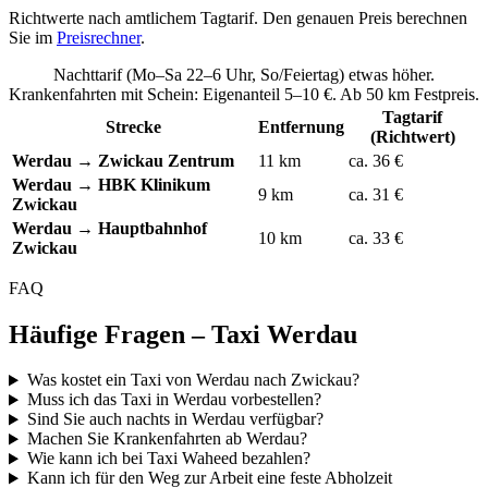
Richtwerte nach amtlichem Tagtarif. Den genauen Preis berechnen
Sie im
Preisrechner
.
Nachttarif (Mo–Sa 22–6 Uhr, So/Feiertag) etwas höher.
Krankenfahrten mit Schein: Eigenanteil 5–10 €. Ab 50 km Festpreis.
Tagtarif
Strecke
Entfernung
(Richtwert)
Werdau → Zwickau Zentrum
11 km
ca. 36 €
Werdau → HBK Klinikum
9 km
ca. 31 €
Zwickau
Werdau → Hauptbahnhof
10 km
ca. 33 €
Zwickau
FAQ
Häufige Fragen – Taxi Werdau
Was kostet ein Taxi von Werdau nach Zwickau?
Muss ich das Taxi in Werdau vorbestellen?
Sind Sie auch nachts in Werdau verfügbar?
Machen Sie Krankenfahrten ab Werdau?
Wie kann ich bei Taxi Waheed bezahlen?
Kann ich für den Weg zur Arbeit eine feste Abholzeit