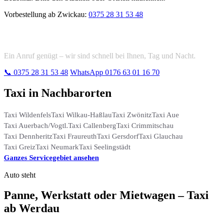
Vorbestellung ab Zwickau:
0375 28 31 53 48
Taxi in Werdau bestellen
Ein Anruf genügt – wir sind schnell bei Ihnen, Tag und Nacht.
📞
0375 28 31 53 48
WhatsApp 0176 63 01 16 70
Taxi in Nachbarorten
Taxi Wildenfels
Taxi Wilkau-Haßlau
Taxi Zwönitz
Taxi Aue
Taxi Auerbach/Vogtl.
Taxi Callenberg
Taxi Crimmitschau
Taxi Dennheritz
Taxi Fraureuth
Taxi Gersdorf
Taxi Glauchau
Taxi Greiz
Taxi Neumark
Taxi Seelingstädt
Ganzes Servicegebiet ansehen
Auto steht
Panne, Werkstatt oder Mietwagen – Taxi
ab Werdau