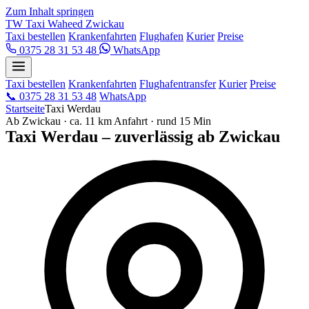
Zum Inhalt springen
TW
Taxi Waheed
Zwickau
Taxi bestellen
Krankenfahrten
Flughafen
Kurier
Preise
0375 28 31 53 48
WhatsApp
Taxi bestellen
Krankenfahrten
Flughafentransfer
Kurier
Preise
📞
0375 28 31 53 48
WhatsApp
Startseite
Taxi Werdau
Ab Zwickau · ca. 11 km Anfahrt · rund 15 Min
Taxi Werdau – zuverlässig ab Zwickau