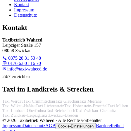
Kontakt
Impressum
Datenschutz
Kontakt
Taxibetrieb Waheed
Leipziger Straße 157
08058 Zwickau
📞
0375 28 31 53 48
💬
0176 63 01 16 70
✉
info@taxi-waheed.de
24/7 erreichbar
Taxi im Landkreis & Strecken
Taxi Werdau
Taxi Crimmitschau
Taxi Glauchau
Taxi Meerane
Taxi Wilkau-Haßlau
Taxi Lichtenstein
Taxi Hohenstein-Ernstthal
Taxi Mülsen
Taxi Limbach-Oberfrohna
Taxi Reichenbach
Taxi Zwickau–Chemnitz
Taxi Zwickau–Leipzig
Taxi Zwickau–Dresden
©
2026
Taxibetrieb Waheed · Alle Rechte vorbehalten
Impressum
Datenschutz
AGB
Barrierefreiheit
Cookie-Einstellungen