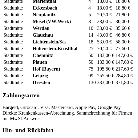
Stadtmitte
Marienthal
4
18,00 €
18,80 €
Stadtmitte
Eckersbach
4
18,00 €
18,80 €
Stadtmitte
Neuplanitz
5
20,50 €
21,80 €
Stadtmitte
Mosel (VW-Werk)
8
28,00 €
30,00 €
Stadtmitte
Werdau
10
33,00 €
35,60 €
Stadtmitte
Glauchau
14
43,00 €
46,80 €
Stadtmitte
Lichtenstein/Sa.
18
53,00 €
58,00 €
Stadtmitte
Hohenstein-Ernstthal
25
70,50 €
77,60 €
Stadtmitte
Chemnitz
50
133,00 €
147,60 €
Stadtmitte
Plauen
50
133,00 €
147,60 €
Stadtmitte
Hof (Bayern)
75
195,50 €
217,60 €
Stadtmitte
Leipzig
99
255,50 €
284,80 €
Stadtmitte
Dresden
130
333,00 €
371,80 €
Zahlungsarten
Bargeld, Girocard, Visa, Mastercard, Apple Pay, Google Pay.
Direkte Krankenkassen-Abrechnung. Sammelrechnung für Firmen
mit MwSt-Ausweis.
Hin- und Rückfahrt