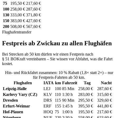
75
195,50 €
217,60 €
100
258,00 €
287,60 €
130
333,00 €
371,80 €
150
383,00 €
427,60 €
200
508,00 €
567,60 €
Flughafentransfer
Festpreis ab Zwickau zu allen Flughäfen
Bei Strecken ab 50 km dürfen wir einen Festpreis nach
§ 51 BOKraft vereinbaren – Sie wissen vor Abfahrt, was die Fahrt
kostet.
Hin- und Rückfahrt zusammen: 10 % Rabatt (1,8× statt 2×) – nur
für Festpreis-Fahrten ab 50 km.
Flughafen
IATA
km
Fahrzeit
Tag
Nacht
Leipzig-Halle
LEJ
100
85 Min
258,00 €
287,60 €
Karlovy Vary (CZ)
KLV
110
1:30 h
283,00 €
315,60 €
Dresden
DRS
115
90 Min
295,50 €
329,60 €
Erfurt-Weimar
ERF
155
1:45 h
395,50 €
441,80 €
Hof-Plauen
HOQ
75
1:00 h
195,50 €
217,60 €
Nürnberg
NUE
220
2:30 h
558,00 €
623,60 €