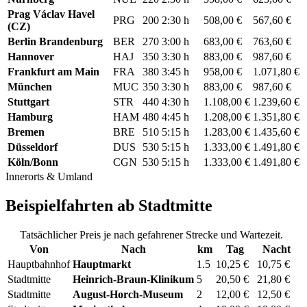
Prag Václav Havel
PRG
200
2:30 h
508,00 €
567,60 €
(CZ)
Berlin Brandenburg
BER
270
3:00 h
683,00 €
763,60 €
Hannover
HAJ
350
3:30 h
883,00 €
987,60 €
Frankfurt am Main
FRA
380
3:45 h
958,00 €
1.071,80 €
München
MUC
350
3:30 h
883,00 €
987,60 €
Stuttgart
STR
440
4:30 h
1.108,00 €
1.239,60 €
Hamburg
HAM
480
4:45 h
1.208,00 €
1.351,80 €
Bremen
BRE
510
5:15 h
1.283,00 €
1.435,60 €
Düsseldorf
DUS
530
5:15 h
1.333,00 €
1.491,80 €
Köln/Bonn
CGN
530
5:15 h
1.333,00 €
1.491,80 €
Innerorts & Umland
Beispielfahrten ab Stadtmitte
Tatsächlicher Preis je nach gefahrener Strecke und Wartezeit.
Von
Nach
km
Tag
Nacht
Hauptbahnhof
Hauptmarkt
1.5
10,25 €
10,75 €
Stadtmitte
Heinrich-Braun-Klinikum
5
20,50 €
21,80 €
Stadtmitte
August-Horch-Museum
2
12,00 €
12,50 €