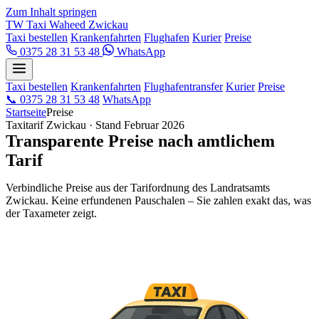
Zum Inhalt springen
TW
Taxi Waheed
Zwickau
Taxi bestellen
Krankenfahrten
Flughafen
Kurier
Preise
0375 28 31 53 48
WhatsApp
Taxi bestellen
Krankenfahrten
Flughafentransfer
Kurier
Preise
📞
0375 28 31 53 48
WhatsApp
Startseite
Preise
Taxitarif Zwickau · Stand Februar 2026
Transparente Preise nach amtlichem
Tarif
Verbindliche Preise aus der Tarifordnung des Landratsamts
Zwickau. Keine erfundenen Pauschalen – Sie zahlen exakt das, was
der Taxameter zeigt.