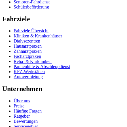
Senioren-Fahrdienst
Schülerbeförderung
Fahrziele
Fahrziele Übersicht
Kliniken & Krankenhäuser
Dialysezentren
Hausarztpraxen
Zahnarztpraxen
Facharztpraxen
Reha- & Kurkliniken
Pannenhilfe & Abschleppdienst
KFZ-Werkstätten
Autovermietung
Unternehmen
Über uns
Preise
Häufige Fragen
Ratgeber
Bewertungen
Servicegebiet