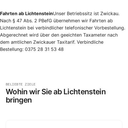
Fahrten ab Lichtenstein
Unser Betriebssitz ist Zwickau.
Nach § 47 Abs. 2 PBefG übernehmen wir Fahrten ab
Lichtenstein bei verbindlicher telefonischer Vorbestellung.
Abgerechnet wird über den geeichten Taxameter nach
dem amtlichen Zwickauer Taxitarif. Verbindliche
Bestellung:
0375 28 31 53 48
In
Lichtenstein
und ins rund 20 km entfernte Zwickau fahre
BELIEBTE ZIELE
Wohin wir Sie ab Lichtenstein
bringen