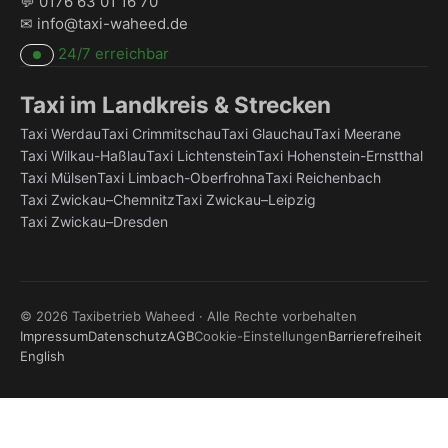
💬
0176 63 01 16 70
✉
info@taxi-waheed.de
24/7 erreichbar
Taxi im Landkreis & Strecken
Taxi Werdau
Taxi Crimmitschau
Taxi Glauchau
Taxi Meerane
Taxi Wilkau-Haßlau
Taxi Lichtenstein
Taxi Hohenstein-Ernstthal
Taxi Mülsen
Taxi Limbach-Oberfrohna
Taxi Reichenbach
Taxi Zwickau–Chemnitz
Taxi Zwickau–Leipzig
Taxi Zwickau–Dresden
©
2026
Taxibetrieb Waheed · Alle Rechte vorbehalten
Impressum
Datenschutz
AGB
Cookie-Einstellungen
Barrierefreiheit
English