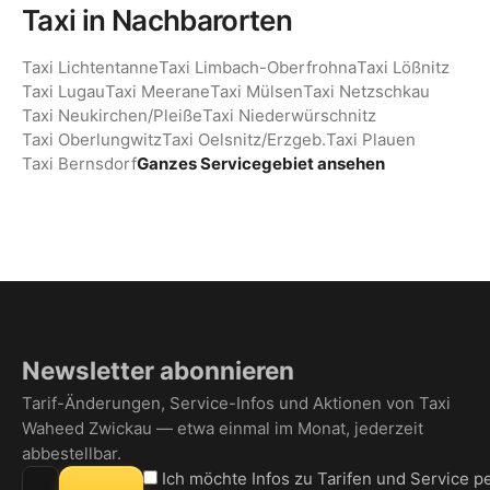
Taxi in Nachbarorten
Taxi Lichtentanne
Taxi Limbach-Oberfrohna
Taxi Lößnitz
Taxi Lugau
Taxi Meerane
Taxi Mülsen
Taxi Netzschkau
Taxi Neukirchen/Pleiße
Taxi Niederwürschnitz
Taxi Oberlungwitz
Taxi Oelsnitz/Erzgeb.
Taxi Plauen
Taxi Bernsdorf
Ganzes Servicegebiet ansehen
Newsletter abonnieren
Tarif-Änderungen, Service-Infos und Aktionen von Taxi
Waheed Zwickau — etwa einmal im Monat, jederzeit
abbestellbar.
E-Mail-Adresse für den Newsletter
Ich möchte Infos zu Tarifen und Service p