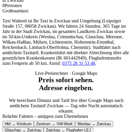
in Zwickau
8
Personen
Großraumtaxi
Taxi Waheed ist Ihr Taxi in Zwickau und Umgebung (Leipziger
Straße 157, 08058 Zwickau). Wir fahren 24 Stunden, 365 Tage im
Jahr in der Stadt Zwickau, im gesamten Landkreis Zwickau sowie
im 50-km-Umkreis (Werdau, Crimmitschau, Glauchau, Meerane,
Wilkau-Haßlau, Mülsen, Lichtenstein, Hohenstein-Ernstthal,
Reichenbach, Limbach-Oberfrohna, Chemnitz). Stadtfahrt nach
amtlichem Taxitarif, Krankenfahrt mit direkter Abrechnung über alle
gesetzlichen Krankenkassen (IK 601442949), Flughafentransfer
zum Festpreis ab 50 km. Anruf:
0375 28 31 53 48
.
Live-Preisrechner · Google Maps
Preis sofort sehen.
Adresse eingeben.
Wir berechnen Distanz und Tarif live über Google Maps nach
amtlichem Taxitarif Zwickau — Tag oder Nacht automatisch
erkannt.
Beliebte Fahrten – antippen zum Übernehmen
Hbf → Klinikum
Zentrum → VW-Werk
Werdau → Zwickau
Glauchau → Zwickau
Zwickau → Flughafen LEJ