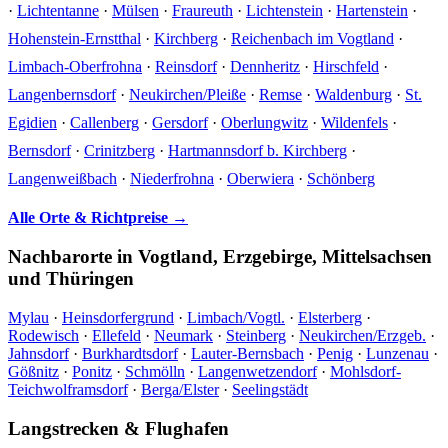
·
Lichtentanne
·
Mülsen
·
Fraureuth
·
Lichtenstein
·
Hartenstein
·
Hohenstein-Ernstthal
·
Kirchberg
·
Reichenbach im Vogtland
·
Limbach-Oberfrohna
·
Reinsdorf
·
Dennheritz
·
Hirschfeld
·
Langenbernsdorf
·
Neukirchen/Pleiße
·
Remse
·
Waldenburg
·
St.
Egidien
·
Callenberg
·
Gersdorf
·
Oberlungwitz
·
Wildenfels
·
Bernsdorf
·
Crinitzberg
·
Hartmannsdorf b. Kirchberg
·
Langenweißbach
·
Niederfrohna
·
Oberwiera
·
Schönberg
Alle Orte & Richtpreise →
Nachbarorte in Vogtland, Erzgebirge, Mittelsachsen
und Thüringen
Mylau
·
Heinsdorfergrund
·
Limbach/Vogtl.
·
Elsterberg
·
Rodewisch
·
Ellefeld
·
Neumark
·
Steinberg
·
Neukirchen/Erzgeb.
·
Jahnsdorf
·
Burkhardtsdorf
·
Lauter-Bernsbach
·
Penig
·
Lunzenau
·
Gößnitz
·
Ponitz
·
Schmölln
·
Langenwetzendorf
·
Mohlsdorf-
Teichwolframsdorf
·
Berga/Elster
·
Seelingstädt
Langstrecken & Flughafen