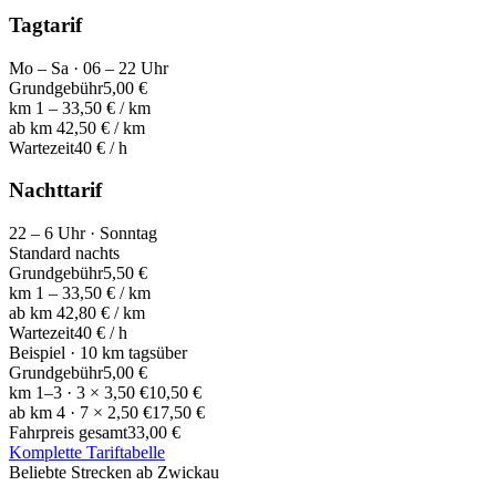
Tagtarif
Mo – Sa · 06 – 22 Uhr
Grundgebühr
5,00 €
km 1 – 3
3,50 € / km
ab km 4
2,50 € / km
Wartezeit
40 € / h
Nachttarif
22 – 6 Uhr · Sonntag
Standard nachts
Grundgebühr
5,50 €
km 1 – 3
3,50 € / km
ab km 4
2,80 € / km
Wartezeit
40 € / h
Beispiel · 10 km tagsüber
Grundgebühr
5,00 €
km 1–3 · 3 × 3,50 €
10,50 €
ab km 4 · 7 × 2,50 €
17,50 €
Fahrpreis gesamt
33,00 €
Komplette Tariftabelle
Online buchen
Beliebte Strecken ab Zwickau