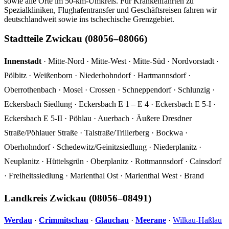
sowie alle Orte im 50-km-Umkreis. Für Krankenfahrten zu
Spezialkliniken, Flughafentransfer und Geschäftsreisen fahren wir
deutschlandweit sowie ins tschechische Grenzgebiet.
Stadtteile Zwickau (08056–08066)
Innenstadt
· Mitte-Nord · Mitte-West · Mitte-Süd · Nordvorstadt ·
Pölbitz · Weißenborn · Niederhohndorf · Hartmannsdorf ·
Oberrothenbach · Mosel · Crossen · Schneppendorf · Schlunzig ·
Eckersbach Siedlung · Eckersbach E 1 – E 4 · Eckersbach E 5-I ·
Eckersbach E 5-II · Pöhlau · Auerbach · Äußere Dresdner
Straße/Pöhlauer Straße · Talstraße/Trillerberg · Bockwa ·
Oberhohndorf · Schedewitz/Geinitzsiedlung · Niederplanitz ·
Neuplanitz · Hüttelsgrün · Oberplanitz · Rottmannsdorf · Cainsdorf
· Freiheitssiedlung · Marienthal Ost · Marienthal West · Brand
Landkreis Zwickau (08056–08491)
Werdau
·
Crimmitschau
·
Glauchau
·
Meerane
·
Wilkau-Haßlau