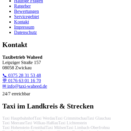
Häufige Fragen
Ratgeber
Bewertungen
Servicegebiet
Kontakt
Impressum
Datenschutz
Kontakt
Taxibetrieb Waheed
Leipziger Straße 157
08058 Zwickau
📞
0375 28 31 53 48
💬
0176 63 01 16 70
✉
info@taxi-waheed.de
24/7 erreichbar
Taxi im Landkreis & Strecken
Taxi Hauptbahnhof
Taxi Werdau
Taxi Crimmitschau
Taxi Glauchau
Taxi Meerane
Taxi Wilkau-Haßlau
Taxi Lichtenstein
Taxi Hohenstein-Ernstthal
Taxi Mülsen
Taxi Limbach-Oberfrohna