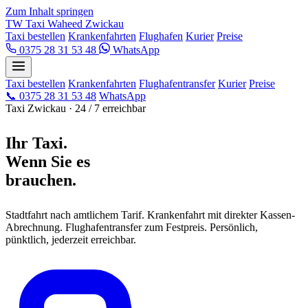
Zum Inhalt springen
TW
Taxi Waheed
Zwickau
Taxi bestellen
Krankenfahrten
Flughafen
Kurier
Preise
0375 28 31 53 48
WhatsApp
Taxi bestellen
Krankenfahrten
Flughafentransfer
Kurier
Preise
📞
0375 28 31 53 48
WhatsApp
Taxi Zwickau · 24 / 7 erreichbar
Ihr Taxi.
Wenn Sie es
brauchen.
Stadtfahrt nach amtlichem Tarif. Krankenfahrt mit direkter Kassen-
Abrechnung. Flughafentransfer zum Festpreis. Persönlich,
pünktlich, jederzeit erreichbar.