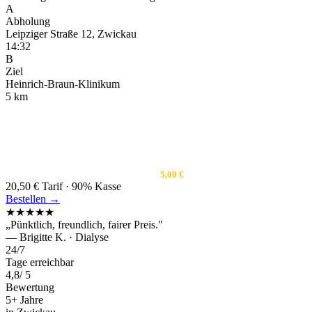
A
Abholung
Leipziger Straße 12, Zwickau
14:32
B
Ziel
Heinrich-Braun-Klinikum
5 km
FAHRTART
ABRECHNUNG
Krankenfahrt
Direkt Kasse
TARIF
EIGENANTEIL
Tag · 5 km
5,00 €
20,50 €
Tarif · 90% Kasse
Bestellen →
★★★★★
„Pünktlich, freundlich, fairer Preis."
— Brigitte K. · Dialyse
24
/7
Tage erreichbar
4,8
/ 5
Bewertung
5
+ Jahre