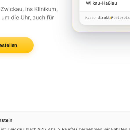
Wilkau-Haßlau
 Zwickau, ins Klinikum,
um die Uhr, auch für
Kasse direkt
Festpreis
estellen
nstein
 ist Zwickau. Nach § 47 Abs. 2 PBefG übernehmen wir Fahrten 