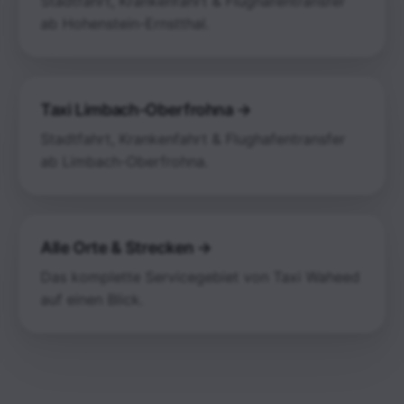
Stadtfahrt, Krankenfahrt & Flughafentransfer
ab Hohenstein-Ernstthal.
Taxi Limbach-Oberfrohna →
Stadtfahrt, Krankenfahrt & Flughafentransfer
ab Limbach-Oberfrohna.
Alle Orte & Strecken →
Das komplette Servicegebiet von Taxi Waheed
auf einen Blick.