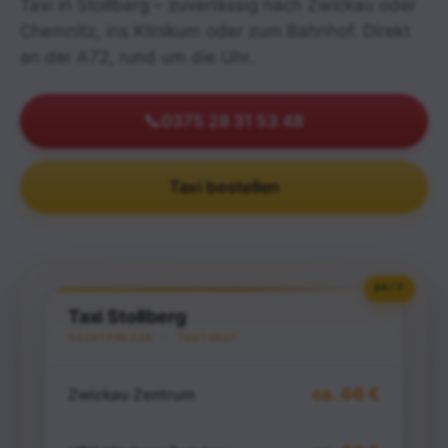
Taxi in Stollberg – zuverlässig nach Zwickau oder
Chemnitz, ins Klinikum oder zum Bahnhof. Direkt
an der A72, rund um die Uhr.
📞
0375 28 31 53 48
Taxi bestellen
Taxi Stollberg
RICHTPREISE · TAGTARIF
ca. 66 €
Zwickau Zentrum