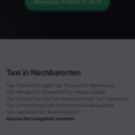
WhatsApp 0176 63 01 16 70
Taxi in Nachbarorten
Taxi Thalheim/Erzgeb.
Taxi Treuen
Taxi Waldenburg
Taxi Werdau
Taxi Wildenfels
Taxi Wilkau-Haßlau
Taxi Zwönitz
Taxi Aue
Taxi Auerbach/Vogtl.
Taxi Callenberg
Taxi Crimmitschau
Taxi Dennheritz
Taxi Neukirchen
Taxi Jahnsdorf
Taxi Burkhardtsdorf
Ganzes Servicegebiet ansehen