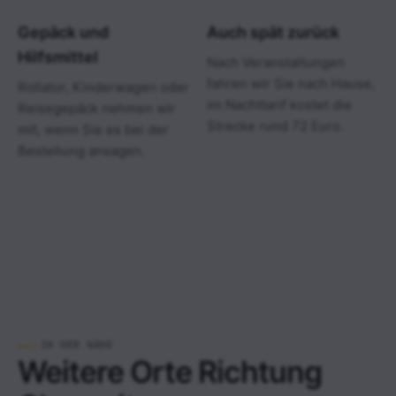
Gepäck und
Auch spät zurück
Hilfsmittel
Nach Veranstaltungen
fahren wir Sie nach Hause,
Rollator, Kinderwagen oder
im Nachttarif kostet die
Reisegepäck nehmen wir
Strecke rund 72 Euro.
mit, wenn Sie es bei der
Bestellung ansagen.
IN DER NÄHE
Weitere Orte Richtung