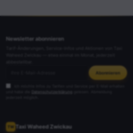
Newsletter abonnieren
Tarif-Änderungen, Service-Infos und Aktionen von Taxi
Waheed Zwickau — etwa einmal im Monat, jederzeit
abbestellbar.
Abonnieren
E-Mail-Adresse für den Newsletter
Ich möchte Infos zu Tarifen und Service per E-Mail erhalten
und habe die
Datenschutzerklärung
gelesen. Abmeldung
jederzeit möglich.
Taxi Waheed Zwickau
TW