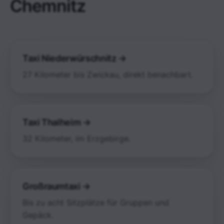
Chemnitz
Taxi Niederwürschnitz →
27 Kilometer bis Zwickau, direkt benachbart.
Taxi Thalheim →
32 Kilometer, im Erzgebirge.
Großraumtaxi →
Bis zu acht Sitzplätze für Gruppen und
Gepäck.