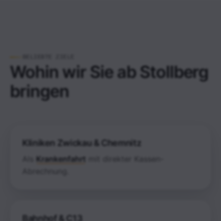
BELIEBTE ZIELE
Wohin wir Sie ab Stollberg
bringen
Kliniken Zwickau & Chemnitz
Als
Krankenfahrt
mit direkter Kassen-
Abrechnung.
Bahnhof & C13