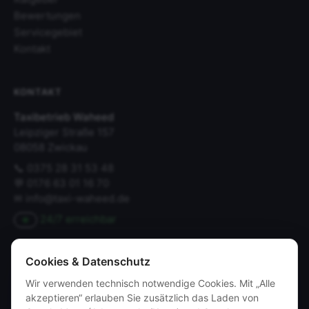
Bewertungen
Servicegebiet
Kontakt
KONTAKT
Taxibetrieb Waheed
Leipziger Straße 157
08058 Zwickau
📞
0375 28 31 53 48
💬
0176 63 01 16 70
✉
info@taxi-waheed.de
24/7 erreichbar
TAXI IM LANDKREIS & STRECKEN
Cookies & Datenschutz
Taxi Werdau
Taxi Mülsen
Taxi Wilkau-Haßlau
Taxi Crimmitschau
Wir verwenden technisch notwendige Cookies. Mit „Alle
Taxi Glauchau
Taxi Meerane
Taxi Limbach-Oberfrohna
akzeptieren“ erlauben Sie zusätzlich das Laden von
Taxi Lichtenstein
Taxi Hohenstein-Ernstthal
Taxi Reichenbach