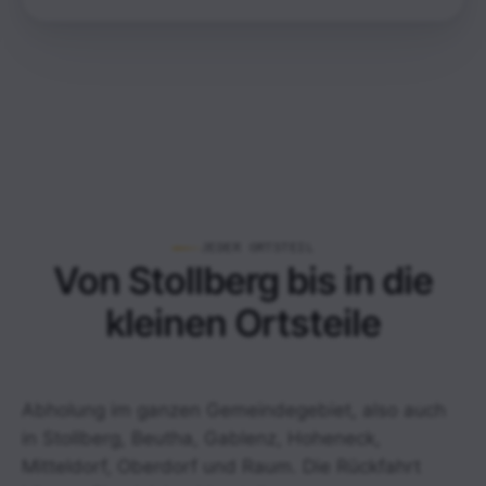
JEDER ORTSTEIL
Von Stollberg bis in die
kleinen Ortsteile
Abholung im ganzen Gemeindegebiet, also auch
in Stollberg, Beutha, Gablenz, Hoheneck,
Mitteldorf, Oberdorf und Raum. Die Rückfahrt