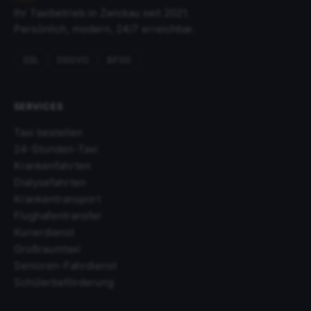
Ihr Taxibetrieb in Zwickau seit 2021.
Persönlich, modern, 24/7 erreichbar.
SSL
DSGVO
BFSG
SERVICES
Taxi bestellen
24-Stunden-Taxi
Krankenfahrten
Dialysefahrten
Krankentransport
Flughafentransfer
Kurierdienst
Großraumtaxi
Senioren-Fahrdienst
Schülerbeförderung