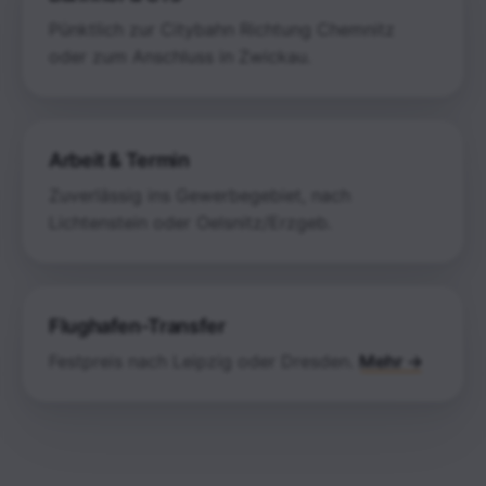
Pünktlich zur Citybahn Richtung Chemnitz
oder zum Anschluss in Zwickau.
Arbeit & Termin
Zuverlässig ins Gewerbegebiet, nach
Lichtenstein oder Oelsnitz/Erzgeb.
Flughafen-Transfer
Festpreis nach Leipzig oder Dresden.
Mehr →