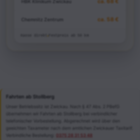
ca. 68 €
HBK Klinikum Zwickau
ca. 58 €
Chemnitz Zentrum
Kasse direkt
Festpreis ab 50 km
Fahrten ab Stollberg
Unser Betriebssitz ist Zwickau. Nach § 47 Abs. 2 PBefG
übernehmen wir Fahrten ab Stollberg bei verbindlicher
telefonischer Vorbestellung. Abgerechnet wird über den
geeichten Taxameter nach dem amtlichen Zwickauer Taxitarif.
Verbindliche Bestellung:
0375 28 31 53 48