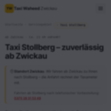
Taxi Waheed
Zwickau
TW
Startseite
Servicegebiet
Taxi Stollberg
AB ZWICKAU · CA. 23 KM ANFAHRT
Taxi Stollberg – zuverlässig
ab Zwickau
Standort Zwickau.
Wir fahren ab Zwickau zu Ihnen
nach Stollberg – die Anfahrt rechnet der Taxameter
mit.
Fahrten ab Stollberg nach telefonischer Vorbestellung:
0375 28 31 53 48