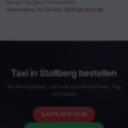
können Sie gleich mitbestellen.
Vorbestellung ab Zwickau:
0375 28 31 53 48
Taxi in Stollberg bestellen
Ein Anruf genügt – wir sind schnell bei Ihnen, Tag
und Nacht.
📞
0375 28 31 53 48