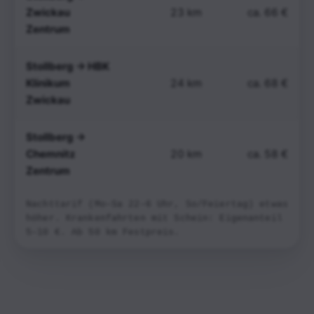
Zwickau
23 km
ca. 66 €
Zentrum
Stollberg → HBK
Klinikum
24 km
ca. 68 €
Zwickau
Stollberg →
Chemnitz
20 km
ca. 58 €
Zentrum
Nachttarif (Mo–Sa 22–6 Uhr, So/Feiertag) etwas
höher. Krankenfahrten mit Schein: Eigenanteil
5–10 €. Ab 50 km Festpreis.