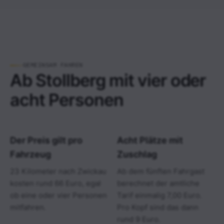
GEMEINSAM FAHREN
Ab Stollberg mit vier oder
acht Personen
Der Preis gilt pro
Acht Plätze mit
Fahrzeug
Zuschlag
23 Kilometer nach Zwickau
Ab dem fünften Fahrgast
kosten rund 66 Euro, egal
berechnet der amtliche
ob eine oder vier Personen
Tarif einmalig 7,00 Euro.
mitfahren.
Pro Kopf sind das dann
rund 9 Euro.