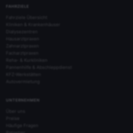
FAHRZIELE
Fahrziele Übersicht
Kliniken & Krankenhäuser
Dialysezentren
Hausarztpraxen
Zahnarztpraxen
Facharztpraxen
Reha- & Kurkliniken
Pannenhilfe & Abschleppdienst
KFZ-Werkstätten
Autovermietung
UNTERNEHMEN
Über uns
Preise
Häufige Fragen
Ratgeber