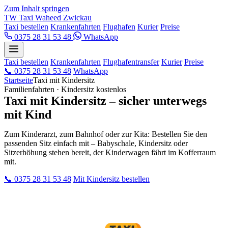
Zum Inhalt springen
TW
Taxi Waheed
Zwickau
Taxi bestellen
Krankenfahrten
Flughafen
Kurier
Preise
0375 28 31 53 48
WhatsApp
Taxi bestellen
Krankenfahrten
Flughafentransfer
Kurier
Preise
📞
0375 28 31 53 48
WhatsApp
Startseite
Taxi mit Kindersitz
Familienfahrten · Kindersitz kostenlos
Taxi mit Kindersitz – sicher unterwegs
mit Kind
Zum Kinderarzt, zum Bahnhof oder zur Kita: Bestellen Sie den
passenden Sitz einfach mit – Babyschale, Kindersitz oder
Sitzerhöhung stehen bereit, der Kinderwagen fährt im Kofferraum
mit.
📞
0375 28 31 53 48
Mit Kindersitz bestellen