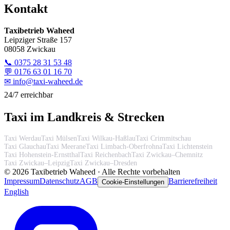
Kontakt
Taxibetrieb Waheed
Leipziger Straße 157
08058 Zwickau
📞
0375 28 31 53 48
💬
0176 63 01 16 70
✉
info@taxi-waheed.de
24/7 erreichbar
Taxi im Landkreis & Strecken
Taxi Werdau
Taxi Mülsen
Taxi Wilkau-Haßlau
Taxi Crimmitschau
Taxi Glauchau
Taxi Meerane
Taxi Limbach-Oberfrohna
Taxi Lichtenstein
Taxi Hohenstein-Ernstthal
Taxi Reichenbach
Taxi Zwickau–Chemnitz
Taxi Zwickau–Leipzig
Taxi Zwickau–Dresden
©
2026
Taxibetrieb Waheed · Alle Rechte vorbehalten
Impressum
Datenschutz
AGB
Barrierefreiheit
Cookie-Einstellungen
English