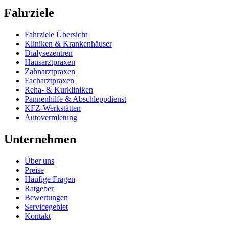
Fahrziele
Fahrziele Übersicht
Kliniken & Krankenhäuser
Dialysezentren
Hausarztpraxen
Zahnarztpraxen
Facharztpraxen
Reha- & Kurkliniken
Pannenhilfe & Abschleppdienst
KFZ-Werkstätten
Autovermietung
Unternehmen
Über uns
Preise
Häufige Fragen
Ratgeber
Bewertungen
Servicegebiet
Kontakt