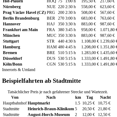
Hof-Plauen
HOQ
75
1:00 h
195,50 €
217,60 €
Nürnberg
NUE
220
2:30 h
558,00 €
623,60 €
Prag Václav Havel (CZ)
PRG
200
2:30 h
508,00 €
567,60 €
Berlin Brandenburg
BER
270
3:00 h
683,00 €
763,60 €
Hannover
HAJ
350
3:30 h
883,00 €
987,60 €
Frankfurt am Main
FRA
380
3:45 h
958,00 €
1.071,80 
München
MUC
350
3:30 h
883,00 €
987,60 €
Stuttgart
STR
440
4:30 h
1.108,00 €
1.239,60 
Hamburg
HAM
480
4:45 h
1.208,00 €
1.351,80 
Bremen
BRE
510
5:15 h
1.283,00 €
1.435,60 
Düsseldorf
DUS
530
5:15 h
1.333,00 €
1.491,80 
Köln/Bonn
CGN
530
5:15 h
1.333,00 €
1.491,80 
Innerorts & Umland
Beispielfahrten ab Stadtmitte
Tatsächlicher Preis je nach gefahrener Strecke und Wartezeit.
Von
Nach
km
Tag
Nacht
Hauptbahnhof
Hauptmarkt
1.5
10,25 €
10,75 €
Stadtmitte
Heinrich-Braun-Klinikum
5
20,50 €
21,80 €
Stadtmitte
August-Horch-Museum
2
12,00 €
12,50 €