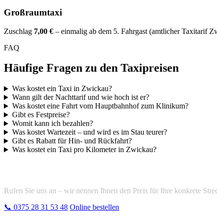
Großraumtaxi
Zuschlag
7,00 €
– einmalig ab dem 5. Fahrgast (amtlicher Taxitarif Zw
FAQ
Häufige Fragen zu den Taxipreisen
Was kostet ein Taxi in Zwickau?
Wann gilt der Nachttarif und wie hoch ist er?
Was kostet eine Fahrt vom Hauptbahnhof zum Klinikum?
Gibt es Festpreise?
Womit kann ich bezahlen?
Was kostet Wartezeit – und wird es im Stau teurer?
Gibt es Rabatt für Hin- und Rückfahrt?
Was kostet ein Taxi pro Kilometer in Zwickau?
Preis vorab erfahren?
Rufen Sie uns an – wir nennen Ihnen den Preis für Ihre konkrete Stre
📞
0375 28 31 53 48
Online bestellen