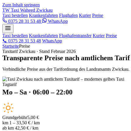
Zum Inhalt springen
TW
Taxi Waheed
Zwickau
Taxi bestellen
Krankenfahrten
Flughafen
Kurier
Preise
0375 28 31 53 48
WhatsApp
Taxi bestellen
Krankenfahrten
Flughafentransfer
Kurier
Preise
📞
0375 28 31 53 48
WhatsApp
Startseite
Preise
Taxitarif Zwickau · Stand Februar 2026
Transparente Preise nach amtlichem Tarif
Verbindliche Preise aus der Tarifordnung des Landratsamts Zwickau. 
Tagtarif
Mo – Sa · 06:00 – 22:00
Grundgebühr
5,00 €
km 1 – 3
3,50 € / km
ab km 4
2,50 € / km