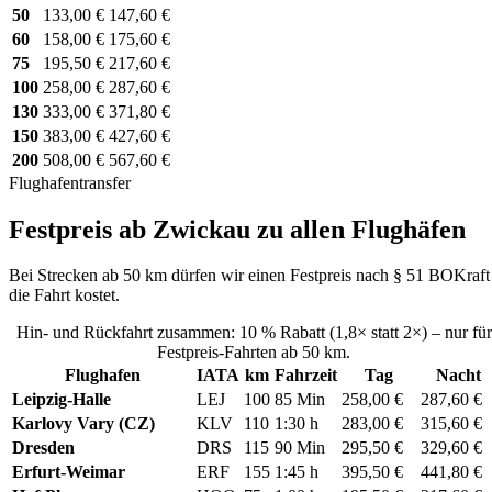
50
133,00 €
147,60 €
60
158,00 €
175,60 €
75
195,50 €
217,60 €
100
258,00 €
287,60 €
130
333,00 €
371,80 €
150
383,00 €
427,60 €
200
508,00 €
567,60 €
Flughafentransfer
Festpreis ab Zwickau zu allen Flughäfen
Bei Strecken ab 50 km dürfen wir einen Festpreis nach § 51 BOKraft 
die Fahrt kostet.
Hin- und Rückfahrt zusammen: 10 % Rabatt (1,8× statt 2×) – nur für
Festpreis-Fahrten ab 50 km.
Flughafen
IATA
km
Fahrzeit
Tag
Nacht
Leipzig-Halle
LEJ
100
85 Min
258,00 €
287,60 €
Karlovy Vary (CZ)
KLV
110
1:30 h
283,00 €
315,60 €
Dresden
DRS
115
90 Min
295,50 €
329,60 €
Erfurt-Weimar
ERF
155
1:45 h
395,50 €
441,80 €