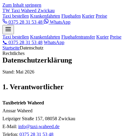
Zum Inhalt springen
TW
Taxi Waheed
Zwickau
Taxi bestellen
Krankenfahrten
Flughafen
Kurier
Preise
0375 28 31 53 48
WhatsApp
Taxi bestellen
Krankenfahrten
Flughafentransfer
Kurier
Preise
📞
0375 28 31 53 48
WhatsApp
Startseite
Datenschutz
Rechtliches
Datenschutzerklärung
Stand: Mai 2026
1. Verantwortlicher
Taxibetrieb Waheed
Anssar Waheed
Leipziger Straße 157, 08058 Zwickau
E-Mail:
info@taxi-waheed.de
Telefon:
0375 28 31 53 48