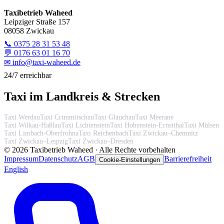
Taxibetrieb Waheed
Leipziger Straße 157
08058 Zwickau
📞
0375 28 31 53 48
💬
0176 63 01 16 70
✉
info@taxi-waheed.de
24/7 erreichbar
Taxi im Landkreis & Strecken
Taxi Werdau
Taxi Crimmitschau
Taxi Glauchau
Taxi Meerane
Taxi Wilkau-Haßlau
Taxi Lichtenstein
Taxi Hohenstein-Ernstthal
Taxi Mülsen
Taxi Limbach-Oberfrohna
Taxi Reichenbach
Taxi Zwickau–Chemnitz
Taxi Zwickau–Leipzig
Taxi Zwickau–Dresden
©
2026
Taxibetrieb Waheed · Alle Rechte vorbehalten
Impressum
Datenschutz
AGB
Barrierefreiheit
Cookie-Einstellungen
English