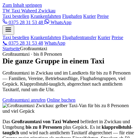
Zum Inhalt springen
TW
Taxi Waheed
Zwickau
Taxi bestellen
Krankenfahrten
Flughafen
Kurier
Preise
0375 28 31 53 48
WhatsApp
Taxi bestellen
Krankenfahrten
Flughafentransfer
Kurier
Preise
📞
0375 28 31 53 48
WhatsApp
Startseite
Großraumtaxi
Großraumtaxi · bis 8 Personen
Die ganze Gruppe in einem Taxi
Großraumtaxi in Zwickau und im Landkreis für bis zu 8 Personen
— Familien, Vereine, Betriebsausflüge, Flughafengruppen, viel
Gepäck. Klapprollstuhl-tauglich, abgerechnet nach amtlichem
Taxitarif, rund um die Uhr.
Großraumtaxi anrufen
Online buchen
Das
Großraumtaxi von Taxi Waheed
befördert in Zwickau und
Umgebung
bis zu 8 Personen
plus Gepäck. Es ist
klapprollstuhl-
tauglich
und wird nach amtlichem Taxitarif abgerechnet — für eine